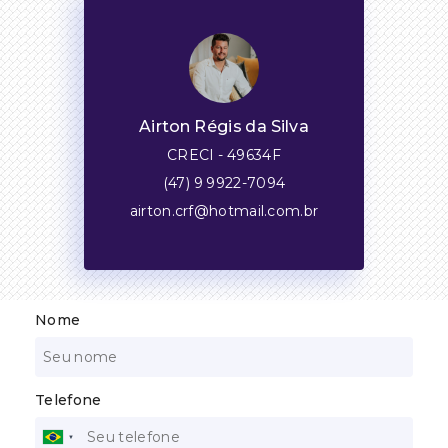
Airton Régis da Silva
CRECI -
49634F
(47) 9 9922-7094
airton.crf@hotmail.com.br
Nome
Telefone