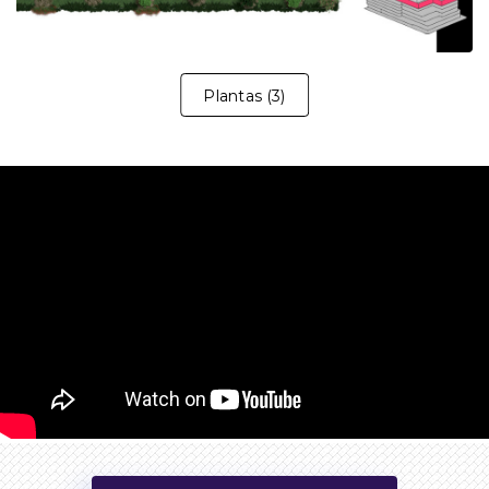
Plantas
(
3
)