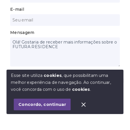
E-mail
Mensagem
Concordo com a
Política de Privacidade
Esse site utiliza
cookies
, que possibilitam uma
melhor experiência de navegação.
Ao continuar,
Enviar por:
Olá! Estamos disponíveis para te ajudar.
você concorda com o uso de
cookies
.
E-mail
Concordo, continuar
WhatsApp