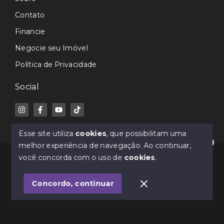
Contato
Financie
Negocie seu Imóvel
Política de Privacidade
Social
Esse site utiliza
cookies
, que possibilitam uma
melhor experiência de navegação.
Ao continuar,
Olá! Estamos disponíveis para te ajudar.
© Copyright 2026 - Avance Imóveis CRECI-SC 7362J -
você concorda com o uso de
cookies
.
Todos os direitos reservados
Concordo, continuar
SITE PARA IMOBILIARIA