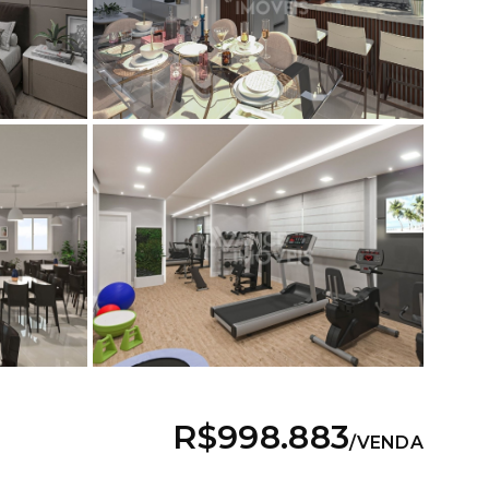
R$998.883
/
VENDA