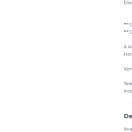
Ele
*** 
*** 
A A
lito
Vam
Tel
Ins
De
Ana