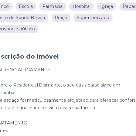
anco
Escola
Farmácia
Hospital
Igreja
Padar
sto de Saúde Básica
Praça
Supermercado
ansporte público
scrição do imóvel
SIDENCIAL DIAMANTE
lore o Residencial Diamante, o seu oásis paradisíaco em
binhas.
a espaço foi meticulosamente projetado para oferecer confort
-estar e qualidade de vida para a sua família.
ARTAMENTO:
ítes