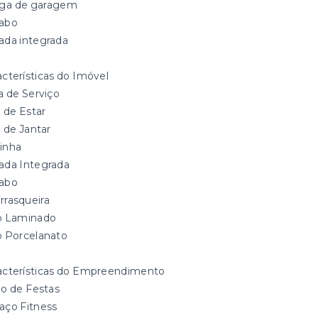
aga de garagem
abo
ada integrada
acterísticas do Imóvel
a de Serviço
a de Estar
a de Jantar
inha
ada Integrada
abo
rrasqueira
o Laminado
o Porcelanato
acterísticas do Empreendimento
ão de Festas
aço Fitness