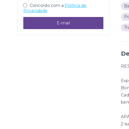
Concordo com a
Política de
B
Privacidade
Po
E-mail
Tr
De
RE
Exp
Bom
Cad
bem
AP
2 su