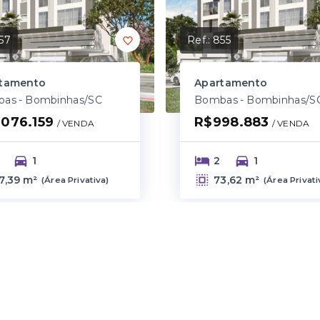
57
Ref.:
855
tamento
Apartamento
as - Bombinhas/SC
Bombas - Bombinhas/S
.076.159
R$998.883
/ 
VENDA
/ 
VENDA
1
2
1
7,39 m²
73,62 m²
(
Área Privativa
)
(
Área Privati