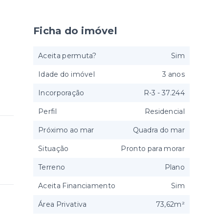
Ficha do imóvel
Aceita permuta?
Sim
Idade do imóvel
3 anos
Incorporação
R-3 - 37.244
Perfil
Residencial
Próximo ao mar
Quadra do mar
Situação
Pronto para morar
Terreno
Plano
Aceita Financiamento
Sim
Área Privativa
73,62m²