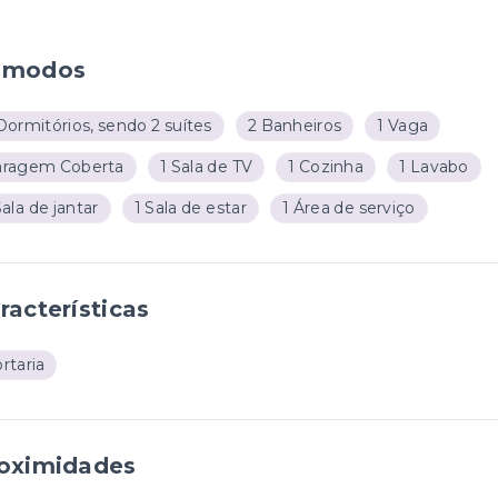
ômodos
Dormitórios, sendo 2 suítes
2 Banheiros
1 Vaga
aragem Coberta
1 Sala de TV
1 Cozinha
1 Lavabo
Sala de jantar
1 Sala de estar
1 Área de serviço
racterísticas
rtaria
oximidades