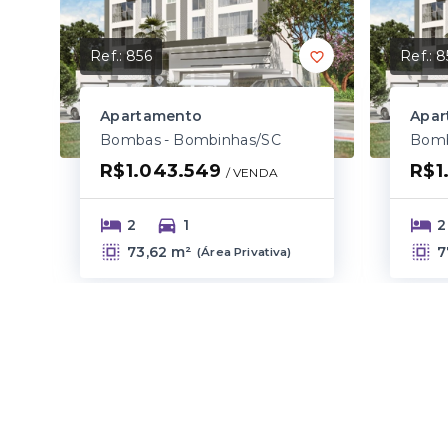
Ref.:
856
Ref.:
8
Apartamento
Apar
Bombas - Bombinhas/SC
Bomb
R$1.043.549
R$1
/ 
VENDA
2
1
2
73,62 m²
7
(
Área Privativa
)