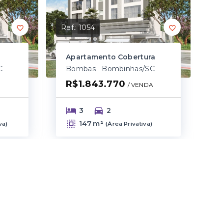
Ref.:
1054
Apartamento Cobertura
C
Bombas - Bombinhas/SC
R$1.843.770
/ 
VENDA
3
2
147 m²
va
)
(
Área Privativa
)