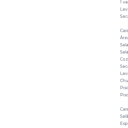
1 v
Lav
Sac
Car
Áre
Sal
Sal
Coz
Sac
Lav
Chu
Pis
Pis
Car
Sal
Esp