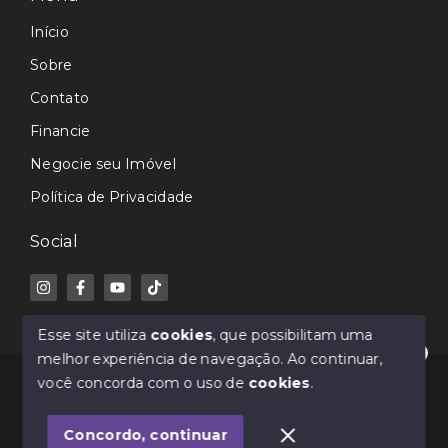
Início
Sobre
Contato
Financie
Negocie seu Imóvel
Política de Privacidade
Social
Esse site utiliza
cookies
, que possibilitam uma
melhor experiência de navegação.
Ao continuar,
Olá! Estamos disponíveis para te ajudar.
© Copyright 2026 - Avance Imóveis CRECI-SC 7362J -
você concorda com o uso de
cookies
.
Todos os direitos reservados
Concordo, continuar
SITE PARA IMOBILIARIA