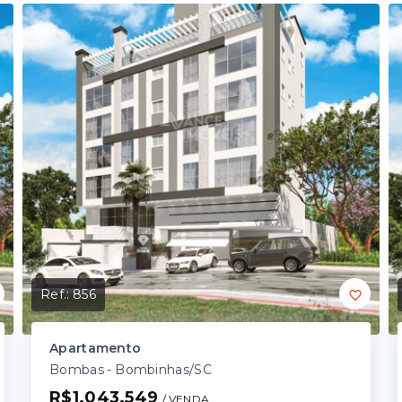
Ref.:
856
Apartamento
Bombas - Bombinhas/SC
R$1.043.549
/ 
VENDA