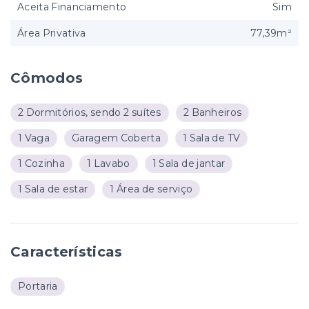
Aceita Financiamento
Sim
Área Privativa
77,39m²
Cômodos
2 Dormitórios, sendo 2 suítes
2 Banheiros
1 Vaga
Garagem Coberta
1 Sala de TV
1 Cozinha
1 Lavabo
1 Sala de jantar
1 Sala de estar
1 Área de serviço
Características
Portaria