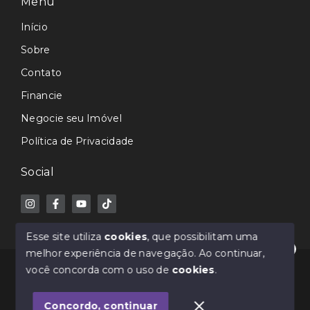
Menu
Início
Sobre
Contato
Financie
Negocie seu Imóvel
Política de Privacidade
Social
Esse site utiliza
cookies
, que possibilitam uma
melhor experiência de navegação.
Ao continuar,
Olá! Estamos disponíveis para te ajudar.
© Copyright 2026 - Avance Imóveis CRECI-SC 7362J -
você concorda com o uso de
cookies
.
Todos os direitos reservados
Concordo, continuar
SITE PARA IMOBILIARIA