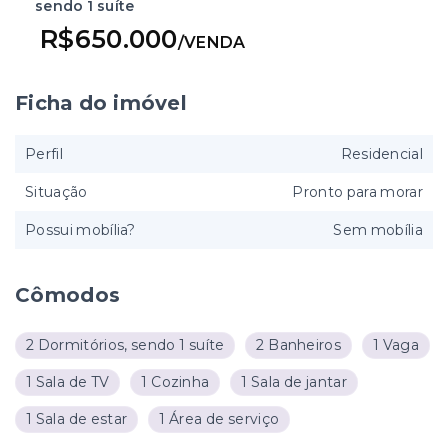
sendo 1 suíte
R$650.000
/
VENDA
Ficha do imóvel
Perfil
Residencial
Situação
Pronto para morar
Possui mobília?
Sem mobília
Cômodos
2 Dormitórios, sendo 1 suíte
2 Banheiros
1 Vaga
1 Sala de TV
1 Cozinha
1 Sala de jantar
1 Sala de estar
1 Área de serviço