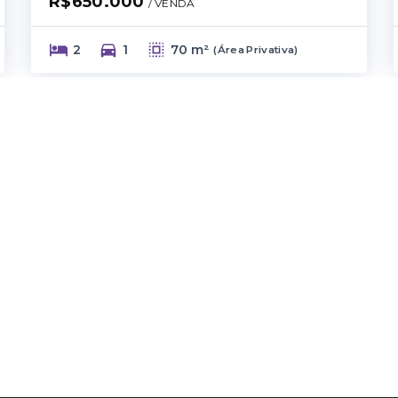
R$650.000
/ 
VENDA
2
1
70 m²
(
Área Privativa
)