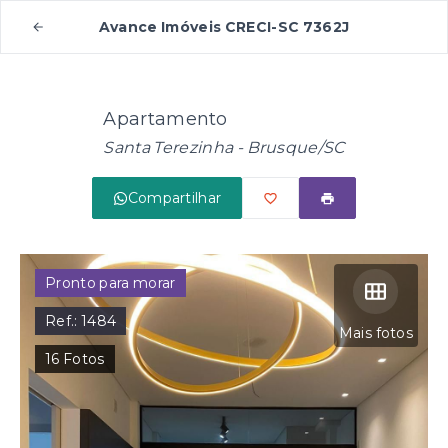
Avance Imóveis CRECI-SC 7362J
Apartamento
Santa Terezinha - Brusque/SC
Compartilhar
Pronto para morar
Ref.:
1484
Mais fotos
16
Fotos