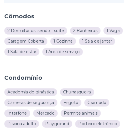
Cômodos
2 Dormitórios, sendo 1 suíte
2 Banheiros
1 Vaga
Garagem Coberta
1 Cozinha
1 Sala de jantar
1 Sala de estar
1 Área de serviço
Condomínio
Academia de ginástica
Churrasqueira
Câmeras de segurança
Esgoto
Gramado
Interfone
Mercado
Permite animais
Piscina adulto
Playground
Porteiro eletrônico