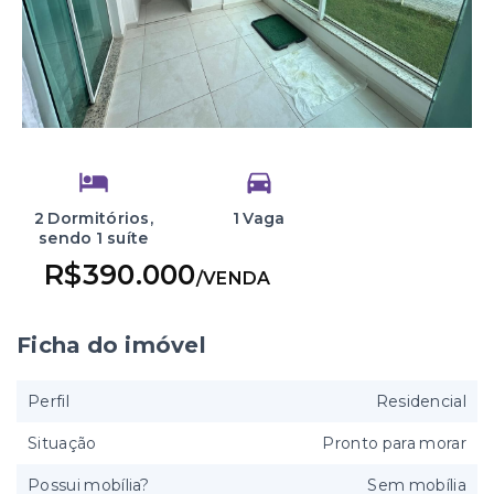
2 Dormitórios,
1 Vaga
sendo 1 suíte
R$390.000
/
VENDA
Ficha do imóvel
Perfil
Residencial
Situação
Pronto para morar
Possui mobília?
Sem mobília