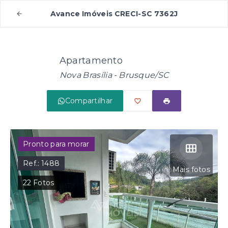
Avance Imóveis CRECI-SC 7362J
Apartamento
Nova Brasília - Brusque/SC
Compartilhar
Pronto para morar
Ref.:
1488
Mais fotos
22
Fotos