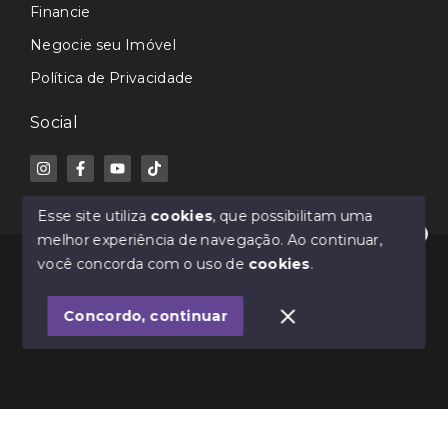
Financie
Negocie seu Imóvel
Política de Privacidade
Social
Esse site utiliza
cookies
, que possibilitam uma
melhor experiência de navegação.
Ao continuar,
Olá! Estamos disponíveis para te ajudar.
© Copyright 2026 - Avance Imóveis CRECI-SC 7362J -
você concorda com o uso de
cookies
.
Todos os direitos reservados
Concordo, continuar
SITE PARA IMOBILIARIA
Início
Histórico
Favoritos