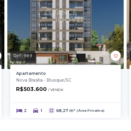
Ref.:
989
Apartamento
Nova Brasília - Brusque/SC
R$503.600
/ 
VENDA
2
1
68,27 m²
(
Área Privativa
)