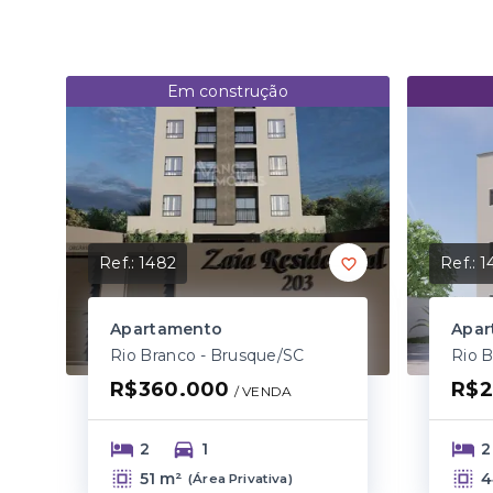
Em construção
Ref.:
1482
Ref.:
1
Apartamento
Apar
Rio Branco - Brusque/SC
Rio 
R$360.000
R$2
/ 
VENDA
2
1
2
51 m²
4
(
Área Privativa
)