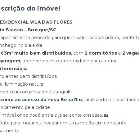
scrição do imóvel
ESIDENCIAL VILA DAS FLORES
io Branco – Brusque/SC
apartamento pensado para quem valoriza praticidade, confort
nchego no dia a dia.
o
63m² muito bem distribuídos
, com
2 dormitórios
e
2 vaga
garagem
, oferecendo mais comodidade para a rotina.
iferenciais:
mbientes bem distribuídos
oa iluminação natural
ondomínio organizado e tranquilo
óximo ao acesso da nova Beira Rio
, facilitando a mobilidade 
locamento pela cidade
imóvel onde você entra e já se sente em casa. 🏡
feito para morar ou investir em uma região em constante
scimento.