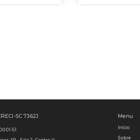
 CRECI-SC 7362J
Menu
Início
0001-51
Sobre