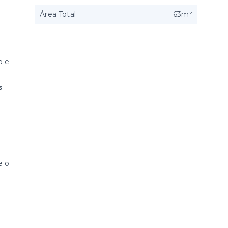
Área Total
63m²
o e
s
e o