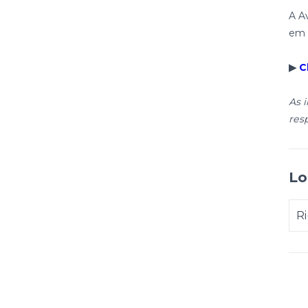
A A
em 
▶
Cl
As 
res
Lo
R