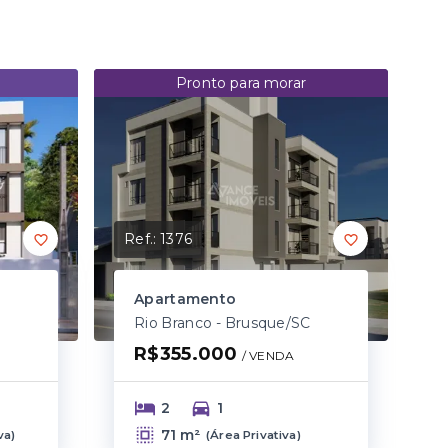
Pronto para morar
Ref.:
1376
Apartamento
C
Rio Branco - Brusque/SC
R$355.000
/ 
VENDA
2
1
71 m²
va
)
(
Área Privativa
)