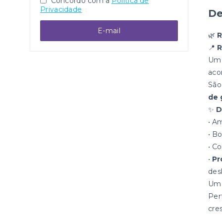
Concordo com a
Política de
Privacidade
De
E-mail
🌿
R
📍
R
Um 
aco
Sã
de 
✨
D
• A
• B
• C
•
Pr
des
Um 
Per
cre