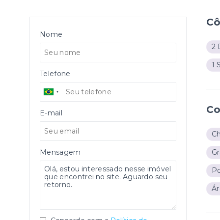
C
Nome
2 
1 
Telefone
Co
E-mail
Ch
Mensagem
G
Po
Ár