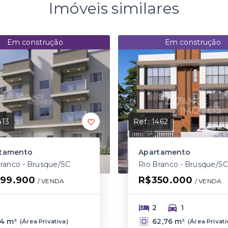
Imóveis similares
Em construção
Em construção
413
Ref.:
1462
tamento
Apartamento
Branco - Brusque/SC
Rio Branco - Brusque/S
99.900
R$350.000
/ 
VENDA
/ 
VENDA
2
1
4 m²
62,76 m²
(
Área Privativa
)
(
Área Privati