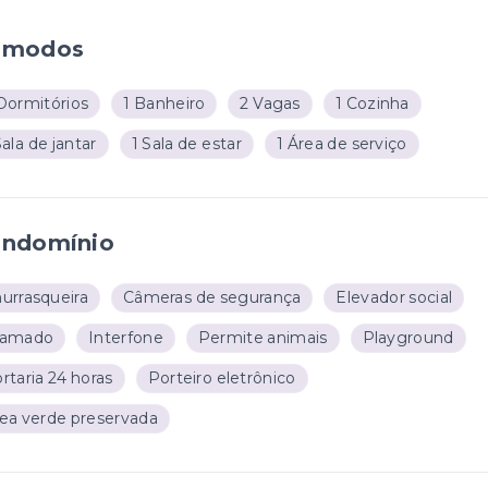
ômodos
Dormitórios
1 Banheiro
2 Vagas
1 Cozinha
Sala de jantar
1 Sala de estar
1 Área de serviço
ndomínio
urrasqueira
Câmeras de segurança
Elevador social
ramado
Interfone
Permite animais
Playground
rtaria 24 horas
Porteiro eletrônico
ea verde preservada