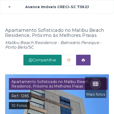
Avance Imóveis CRECI-SC 7362J
Apartamento Sofisticado no Malibu Beach
Residence, Próximo às Melhores Praias
Malibu Beach Residence -
Balneário Pereque -
Porto Belo/SC
Compartilhar
Apartamento Sofisticado no Malibu Beach
Residence, Próximo às Melhores Praias
Mais fotos
Ref.:
1285
10
Fotos