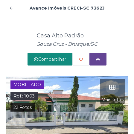
Avance Imóveis CRECI-SC 7362J
Casa Alto Padrão
Souza Cruz - Brusque/SC
Compartilhar
MOBILIADO
Ref.:
1003
Mais fotos
22
Fotos