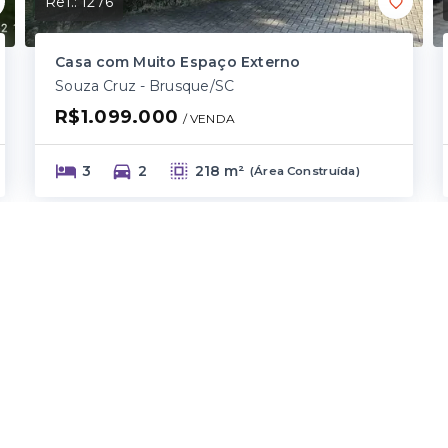
Ref.:
1276
Casa com Muito Espaço Externo
Souza Cruz - Brusque/SC
R$1.099.000
/ 
VENDA
3
2
218 m²
(
Área Construída
)