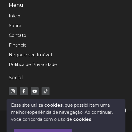
Menu
Início
Sobre
Contato
Financie
Negocie seu Imóvel
Política de Privacidade
Social
Esse site utiliza
cookies
, que possibilitam uma
melhor experiência de navegação.
Ao continuar,
Olá! Estamos disponíveis para te ajudar.
© Copyright 2026 - Avance Imóveis CRECI-SC 7362J -
você concorda com o uso de
cookies
.
Todos os direitos reservados