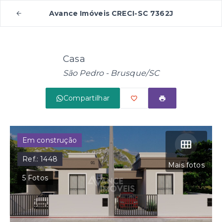
Avance Imóveis CRECI-SC 7362J
Casa
São Pedro - Brusque/SC
Compartilhar
Em construção
Ref.:
1448
Mais fotos
5
Fotos