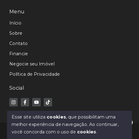
Menu
Início
Sobre
Contato
Financie
Negocie seu Imóvel
Política de Privacidade
Social
Esse site utiliza
cookies
, que possibilitam uma
melhor experiência de navegação.
Ao continuar,
Olá! Estamos disponíveis para te ajudar.
© Copyright 2026 - Avance Imóveis CRECI-SC 7362J -
você concorda com o uso de
cookies
.
Todos os direitos reservados