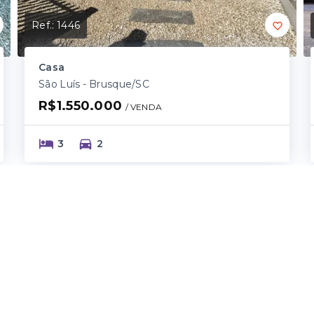
Ref.:
1446
Casa
São Luís - Brusque/SC
R$1.550.000
/ 
VENDA
3
2