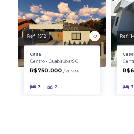
Ref.:
1512
Ref.:
1
Casa
Casa
Centro - Guabiruba/SC
Cent
R$750.000
R$6
/ 
VENDA
3
2
3