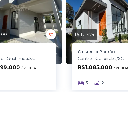
400
Ref.:
1474
Casa Alto Padrão
ro - Guabiruba/SC
Centro - Guabiruba/SC
99.000
R$1.085.000
/ 
VENDA
/ 
VEND
3
2