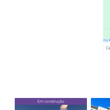
C
Em construção