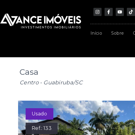
Início
Sobre
Casa
Centro - Guabiruba/SC
Usado
Ref.:
133