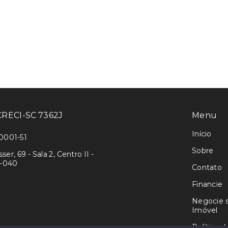
 CRECI-SC 7362J
Menu
Início
0001-51
Sobre
r, 69 - Sala 2, Centro II -
3-040
Contato
Financie
Negocie 
Imóvel
Política d