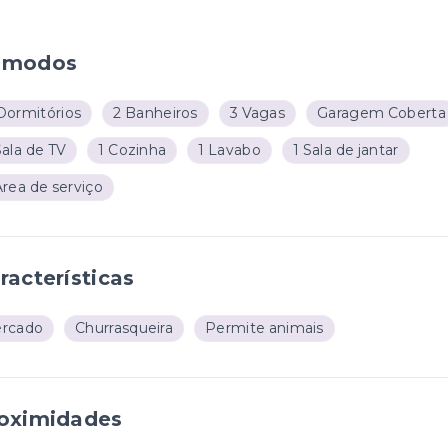
ômodos
Dormitórios
2 Banheiros
3 Vagas
Garagem Coberta
Sala de TV
1 Cozinha
1 Lavabo
1 Sala de jantar
Área de serviço
racterísticas
ercado
Churrasqueira
Permite animais
oximidades