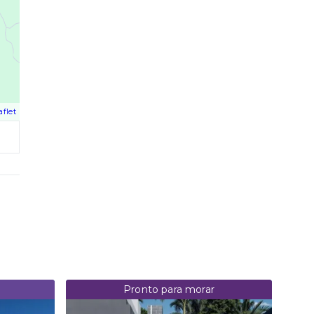
aflet
Pronto para morar