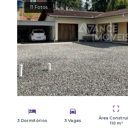
11
Fotos
Área Constru
3 Dormitórios
3 Vagas
110 m²