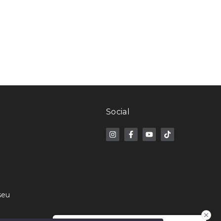
Social
seu
e