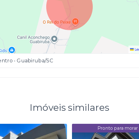
Le
entro - Guabiruba/SC
Imóveis similares
Pronto para morar