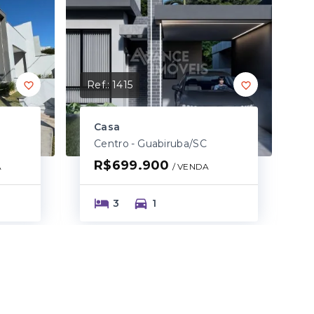
Ref.:
1415
Casa
Centro - Guabiruba/SC
R$699.900
A
/ 
VENDA
3
1